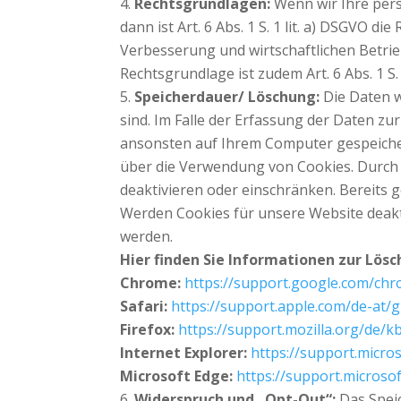
Rechtsgrundlagen:
Wenn wir Ihre pers
dann ist Art. 6 Abs. 1 S. 1 lit. a) DSGVO 
Verbesserung und wirtschaftlichen Betrieb 
Rechtsgrundlage ist zudem Art. 6 Abs. 1 S
Speicherdauer/ Löschung:
Die Daten w
sind. Im Falle der Erfassung der Daten zur
ansonsten auf Ihrem Computer gespeichert
über die Verwendung von Cookies. Durch 
deaktivieren oder einschränken. Bereits 
Werden Cookies für unsere Website deakti
werden.
Hier finden Sie Informationen zur Lös
Chrome:
https://support.google.com/ch
Safari:
https://support.apple.com/de-at/g
Firefox:
https://support.mozilla.org/de/k
Internet Explorer:
https://support.micro
Microsoft Edge:
https://support.microso
Widerspruch und „Opt-Out“:
Das Spei