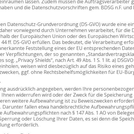
n einräumen lassen. Zudem müssen die Auftragsverarbeiter 
aben und die Datenschutzvorschriften gem. BDSG n.F. und
hen Datenschutz-Grundverordnung (DS-GVO) wurde eine einh
 daher vorwiegend durch Unternehmen verarbeitet, für die 
rhalb der Europäischen Union oder des Europäischen Wirtsc
44 ff. DS-GVO erfüllen. Das bedeutet, die Verarbeitung erf
l anerkannte Feststellung eines der EU entsprechenden Dat
icher Verpflichtungen, der so genannten „Standardvertragskla
og. „Privacy Shields“, nach Art. 49 Abs. 1 S. 1 lit. a) DSGVO
inholen, weisen wird diesbezüglich auf das Risiko eines g
ecken, ggf. ohne Rechtsbehelfsmöglichkeiten für EU-Bürg
r
rung ausdrücklich angegeben, werden Ihre personenbezogen 
n Ihnen widerrufen wird oder der Zweck für die Speicherung 
n deren weitere Aufbewahrung ist zu Beweiszwecken erforder
Darunter fallen etwa handelsrechtliche Aufbewahrungspfli
che Aufbewahrungspflichten nach § 147 Abs. 1 AO von Belege
Sperrung oder Löschung Ihrer Daten, es sei denn die Speich
lung erforderlich.