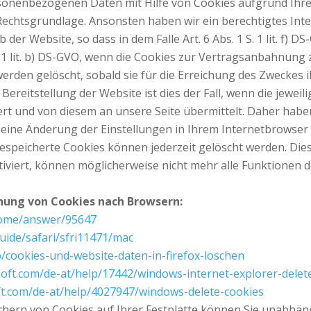
onenbezogenen Daten mit Hilfe von Cookies aufgrund Ihrer 
die Rechtsgrundlage. Ansonsten haben wir ein berechtigtes Inte
der Website, so dass in dem Falle Art. 6 Abs. 1 S. 1 lit. f) D
. 1 lit. b) DS-GVO, wenn die Cookies zur Vertragsanbahnung 
erden gelöscht, sobald sie für die Erreichung des Zweckes 
 Bereitstellung der Website ist dies der Fall, wenn die jewei
 und von diesem an unsere Seite übermittelt. Daher haben S
eine Änderung der Einstellungen in Ihrem Internetbrowser
gespeicherte Cookies können jederzeit gelöscht werden. Die
viert, können möglicherweise nicht mehr alle Funktionen d
chung von Cookies nach Browsern:
rome/answer/95647
uide/safari/sfri11471/mac
b/cookies-und-website-daten-in-firefox-loschen
soft.com/de-at/help/17442/windows-internet-explorer-dele
ft.com/de-at/help/4027947/windows-delete-cookies
chern von Cookies auf Ihrer Festplatte können Sie unabhäng