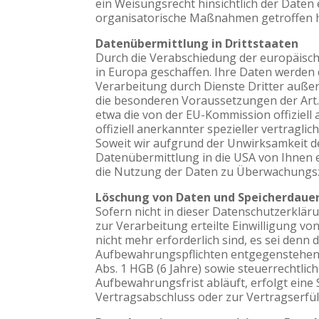
ein Weisungsrecht hinsichtlich der Date
organisatorische Maßnahmen getroffen h
Datenübermittlung in Drittstaaten
Durch die Verabschiedung der europäisc
in Europa geschaffen. Ihre Daten werden
Verarbeitung durch Dienste Dritter auße
die besonderen Voraussetzungen der Art. 
etwa die von der EU-Kommission offiziel
offiziell anerkannter spezieller vertragl
Soweit wir aufgrund der Unwirksamkeit des s
Datenübermittlung in die USA von Ihnen e
die Nutzung der Daten zu Überwachungszw
Löschung von Daten und Speicherdaue
Sofern nicht in dieser Datenschutzerklä
zur Verarbeitung erteilte Einwilligung vo
nicht mehr erforderlich sind, es sei den
Aufbewahrungspflichten entgegenstehen. 
Abs. 1 HGB (6 Jahre) sowie steuerrechtli
Aufbewahrungsfrist abläuft, erfolgt eine 
Vertragsabschluss oder zur Vertragserfül