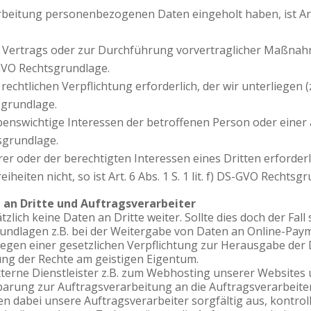
rbeitung personenbezogenen Daten eingeholt haben, ist Art. 6
es Vertrags oder zur Durchführung vorvertraglicher Maßnahm
DS-GVO Rechtsgrundlage.
 rechtlichen Verpflichtung erforderlich, der wir unterliegen 
tsgrundlage.
lebenswichtige Interessen der betroffenen Person oder einer
htsgrundlage.
er oder der berechtigten Interessen eines Dritten erforder
eiten nicht, so ist Art. 6 Abs. 1 S. 1 lit. f) DS-GVO Rechtsg
an Dritte und Auftragsverarbeiter
lich keine Daten an Dritte weiter. Sollte dies doch der Fall
ndlagen z.B. bei der Weitergabe von Daten an Online-Paym
egen einer gesetzlichen Verpflichtung zur Herausgabe der
ng der Rechte am geistigen Eigentum.
xterne Dienstleister z.B. zum Webhosting unserer Websites
arung zur Auftragsverarbeitung an die Auftragsverarbeite
en dabei unsere Auftragsverarbeiter sorgfältig aus, kontro