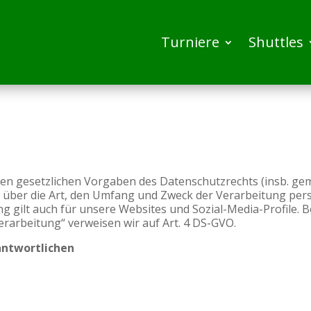
Turniere
Shuttles
en gesetzlichen Vorgaben des Datenschutzrechts (insb. ge
über die Art, den Umfang und Zweck der Verarbeitung pe
gilt auch für unsere Websites und Sozial-Media-Profile. Be
arbeitung“ verweisen wir auf Art. 4 DS-GVO.
antwortlichen